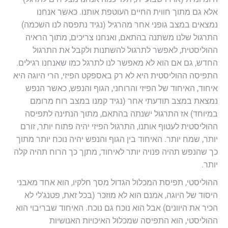
אלא גם מתוך חווית החיים העוטפת אותנו. כאשר אנחנו
נמצאים במצב גופני אחר מהרגיל (נגיד נתפסה לנו השכמה)
התרגול שלנו משתנה בהתאם, ואנחנו צריכים, מתוך הראיה
ההוליסטית, לאפשר לתרגול להשתנות ולקבל את התרגול
החדש, גם אם הוא לא מאפשר לנו לתרגל כמו שאנחנו רגילים.
התפיסה ההוליסטית היא לא רק באספקט הפיזי, הרי היוגה היא
איחוד, האיחוד של הפיזי והרוחני, הגוף והנפש, כאשר הנפש
נמצאת במצב תודעתי אחר (נגיד קמנו במצב רוח מרומם
במיוחד) אז התרגול ישנתה בהתאם, מתוך הנתינה לתפיסה
ההוליסטית לעטוף אותנו, התרגול הפיזי יהיה פתוח יותר, זורם
יותר, שמח יותר. האיחוד בין הגוף והנפש יהיה נוכח יותר מתוך
כך שהנפש תהיה פנויה יותר לאיחוד, מתןך כך הרוח תהיה קלה
יותר.
ההוליסטי, תפיסת המכלול הגדול מסך חלקיו, הוא אחד מאבני
היסוד של היוגה, אמנם הוא לא מוזכר (בכל זאת, פטנג'לי לא
הכיר את היוונים) אבל הוא נוכח גם נוכח. האיחוד שבריבוי הוא
ההוליסטי, הוא התפיסה שמכלול האיכויות האנושיות