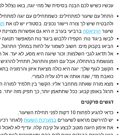
עכשיו כשיש לכם הבנה בסיסית של מהי יוגה, בואו נצלול ל
התחל עם שיעור למתחילים: כשמתחילים עם יוגה למתחילי
ולהבטיח שיש לך צורה ויישור נכונים. בסטודיו יש לנו את
תרג
שיעור
הויניאסה
ברביעי בערב זו היא גם אפשרות מצויינת 
לבשו ביגוד נוח: הקפידו ללבוש ביגוד נוח המאפשר תנועה
הביאו בקבוק מים: חשוב לשמור על לחות במהלך התרגול, ל
אל תדאג לגבי השלמות: זכור שיוגה היא מסע, לא יעד. אל
מגושמת בהתחלה, אבל עם הזמן והתרגול, תתחיל להרגיש י
הקשב לגוף שלך: יוגה היא כולה מציאת איזון והרמוניה ב
כואבת מדי, שנה אותה או דלג עליה לגמרי.
מצא מורה שאתה מתחבר אליו: הקשר בין תלמיד למורה הוא 
תרגל באופן קבוע: ככל שתתאמן יותר, כך תפיק מזה יותר.
דגשים פרקטים
כדאי להגיע לפחות 10 דקות לפני תחילת השיעור.
יש להירשם מראש לשיעורים
במערכת השעות
(לאחר רכישת
את אימון היוגה מוטב לבצע על קיבה קלה. עדיף לא לאכול 3 שעות לפני האימון.