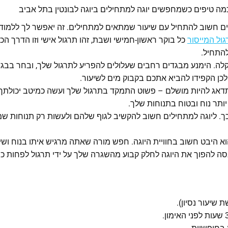
כמה טיפים כשמחפשים יוגה למתחילים ביוגה לבונטין בתל אביב
ם חשוב להתחיל עם שיעור שמתאים למתחילים. זה יאפשר לך ללמוד א
ול המייסור
כל בוקר ראשון-חמישי ושבת, זהו תרגול אישי וזו הדרך ה
להתחיל.
 קלה. הימנע מבגדים רחבים שעלולים להפריע לתרגול שלך, ובחר בבגד
כן הקפידו להביא אתכם בקבוק מים לשיעור.
 תדאג להיות מושלם – פשוט התמקד בתרגול שלך ועשה כמיטב יכולתך.
ותר נוח ובטוח בתנוחות שלך.
תוכך. ליוגה למתחילים חשוב להקשיב לגוף שלהם ולעשות רק תנוחות 
היבט חשוב בחוויית היוגה. חפש מורה שאתה מרגיש איתו בנוח ושיכ
 נסה להפוך את היוגה לחלק קבוע מהשגרה שלך על ידי תרגול לפחות 
 שיעור נסיון).