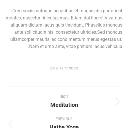
Cum sociis natoque penatibus et magnis dis parturient
montes, nascetur ridiculus mus. Etiam dui libero! Vivamus
aliquam dictum lacus quis tincidunt. Phasellus rhoncus
ante sollicitudin nisl consectetur ultricies.Sed rhoncus
ullamcorper mauris, ac condimentum metus egestas ut.
Nam et urna ante, vitae pretium lacus vehicula.
ספטמבר 19, 2019
Album
NEXT
navigation
Meditation
Next
album:
PREVIOUS
Hatha Yoga
Previous