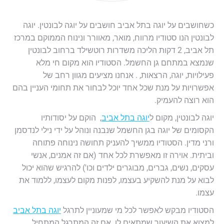
כשחושבים על יוגה בתל אביב חושבים על יוגה לבונטין. יוגה
לבונטין הנו סטודיו מרווח, מואר, מאוורר ונינוח הממוקם במרכז
תל אביב, 2 דקות הליכה משדרות רוטשילד ברחוב לבונטין
שנמצא במתחם גן החשמל. הסטודיו הוא מקום חי מלא
פעילויות, יוגה, הרצאות, . אנחנו מציעים מגוון רחב של
אפשרויות על מנת שכל אחד יוכל לבחור את תחומי העניין בהם
הוא רוצה להעמיק.
יוגה לבונטין, מקום ל
יוגה בתל אביב
, הוקם על יסודותיו
הקסומים של יוגה בגן החשמל שנבנה ונוהל על ידי נילי לנדסמן
ורני מדין. הסטודיו ממשיך להעניק תחושה נינוחה פתוחה
וביתית. אוירה זו מאפשרת לכל אחד (אם זה אמנים, אנשי
עסקים, נשים, גברים, מבוגרים ילדים וכו') להרגיש שהוא יכול
לבוא על מנת להשקיע בעצמו, לפנות מקום לעצמו, ללמוד את
עצמו.
הסטודיו מבקש לאפשר לכל מי שמעוניין לתרגל
יוגה בתל אביב
למצוא את השיעור שמתאים לו. אם זה המתרגל המתחיל